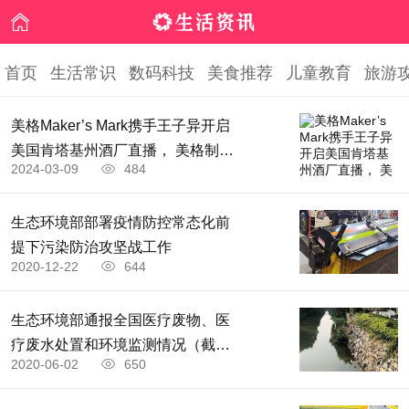
首页
生活常识
数码科技
美食推荐
儿童教育
旅游
美格Maker’s Mark携手王子异开启
美国肯塔基州酒厂直播， 美格制造
2024-03-09
484
之旅任由你造
生态环境部部署疫情防控常态化前
提下污染防治攻坚战工作
2020-12-22
644
生态环境部通报全国医疗废物、医
疗废水处置和环境监测情况（截至
2020-06-02
650
2020.5.30）