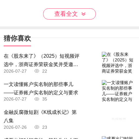
生态环境部门将坚持统筹兼顾，做好全面落实
查看全文
“六保”任务生态环保工作，进一步深化生态环境领
域“放管服”改革。坚持精准治污，做到问题精准、
猜你喜欢
时间精准、区位精准、对象精准和措施精准。坚持
科学治污，做到科学决策、科学监管、科学治理，
在《股东来了》（2025）短视频评
切实提高环境治理的系统性和有效性。坚持依法治
选中，浙商证券荣获金奖并受邀分
2026-07-27
22
污，牢固树立法治思维，用法治的力量保护生态环
享其投教经验
境。坚持全面推进，扎实做好生态环境治理各项工
一文读懂账户实名制的那些事儿
——证券账户实名制的定义与要求 ​
作，形成全面推进、重点突破的工作格局。坚持夯
2026-07-27
35
实基础，为各项工作推进提供有力保障。
金融反腐微短剧《K线成长记》第
原标题：生态环境部部署疫情防控常态化前提
八集
下污染防治攻坚战工作
2026-07-26
23