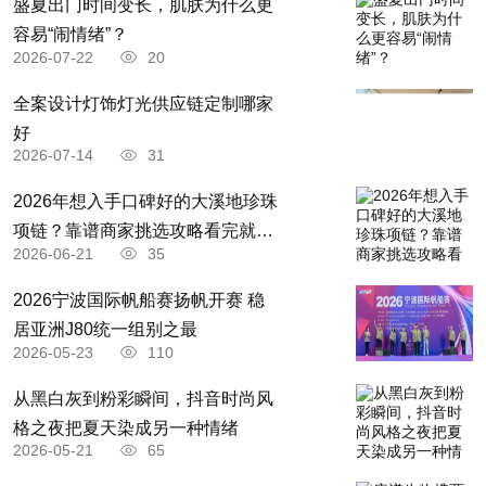
盛夏出门时间变长，肌肤为什么更
容易“闹情绪”？
2026-07-22
20
全案设计灯饰灯光供应链定制哪家
好
2026-07-14
31
2026年想入手口碑好的大溪地珍珠
项链？靠谱商家挑选攻略看完就懂
2026-06-21
35
了
2026宁波国际帆船赛扬帆开赛 稳
居亚洲J80统一组别之最
2026-05-23
110
从黑白灰到粉彩瞬间，抖音时尚风
格之夜把夏天染成另一种情绪
2026-05-21
65